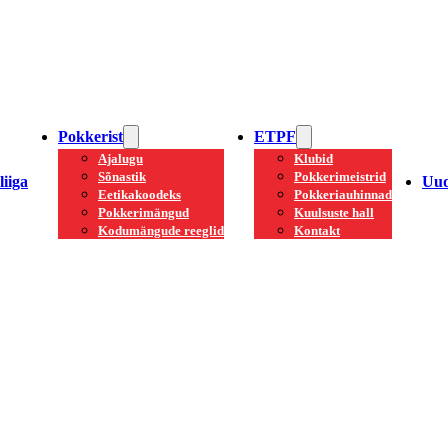
Pokkerist
ETPF
Ajalugu
Klubid
Sõnastik
Pokkerimeistrid
iiga
Uud
Eetikakoodeks
Pokkeriauhinnad
Pokkerimängud
Kuulsuste hall
Kodumängude reeglid
Kontakt