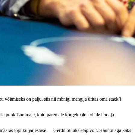
 võitmiseks on palju, siis nii mõnigi mängija üritas oma stack’i
rdsele punktisummale, kuid paremale kõrgeimale kohale hooaja
ääras lõpliku järjestuse — Gerdil oli üks etapivõit, Hannol aga kaks