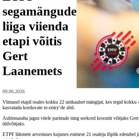
segamängude
liiga viienda
etapi võitis
Gert
Laanemets
09.06.2026
Viimasel etapil osales kokku 22 unikaalset mängijat, kes tegid kokku 
kasvatada korduvate re-entry’de abil.
Auhinnaraha jagus viiele parimale ning seekord krooniti võitjaks Gert
üldvõitjaks.
ETPF liikmete arvestuses kujunes esimese 21 osaleja lõplik edetabel 