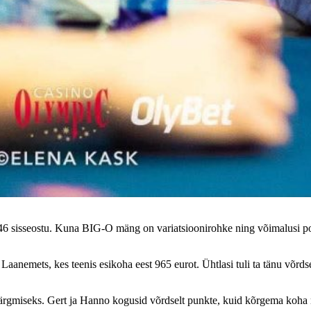
46 sisseostu. Kuna BIG-O mäng on variatsioonirohke ning võimalusi poti
 Laanemets, kes teenis esikoha eest 965 eurot. Ühtlasi tuli ta tänu võ
järgmiseks. Gert ja Hanno kogusid võrdselt punkte, kuid kõrgema koha m