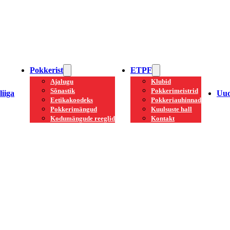
Pokkerist
ETPF
Ajalugu
Klubid
Sõnastik
Pokkerimeistrid
iiga
Uud
Eetikakoodeks
Pokkeriauhinnad
Pokkerimängud
Kuulsuste hall
Kodumängude reeglid
Kontakt