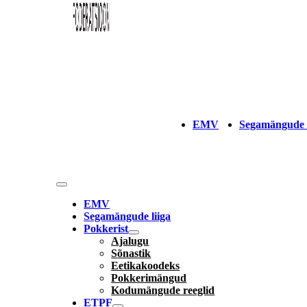
EMV
Segamängude l
EMV
Segamängude liiga
Pokkerist
Ajalugu
Sõnastik
Eetikakoodeks
Pokkerimängud
Kodumängude reeglid
ETPF