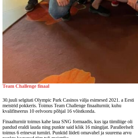
Team Challenge finaal
30.juuli selgitati Olympic Park Casinos välja esimesed 2021. a Eesti
meistrid pokkeris.
Toimus Team Challenge finaalturniir, kuhu
kvalifitseerus 10 eelvooru põhjal 16 võistkonda.
Finaalturniir toimus kahe laua SNG formaadis, kus iga tiimiliige oli
pandud eraldi lauda ning punkte said kõik 16 mängijat. Paralleelselt
toimus 6 erinevat turniiri. Punktid liideti omavahel ja suurema arvu