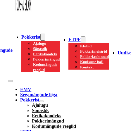
Pokkerist
ETPF
Ajalugu
Klubid
Sõnastik
ngude
Pokkerimeistrid
Uudis
Eetikakoodeks
Pokkeriauhinnad
Pokkerimängud
Kuulsuste hall
Kodumängude
Kontakt
reeglid
EMV
Segamängude liiga
Pokkerist
Ajalugu
Sõnastik
Eetikakoodeks
Pokkerimängud
Kodumängude reeglid