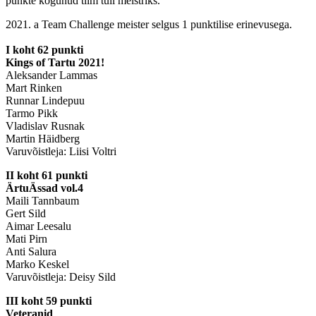
punkte kogunud tiim tuli meistriks.
2021. a Team Challenge meister selgus 1 punktilise erinevusega.
I koht 62 punkti
Kings of Tartu 2021!
Aleksander Lammas
Mart Rinken
Runnar Lindepuu
Tarmo Pikk
Vladislav Rusnak
Martin Häidberg
​Varuvõistleja: Liisi Voltri
II koht 61 punkti
ÄrtuÄssad vol.4
Maili Tannbaum
Gert Sild
Aimar Leesalu
Mati Pirn
Anti Salura
Marko Keskel
Varuvõistleja: Deisy Sild
III koht 59 punkti
Veteranid