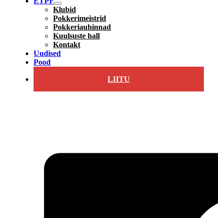
ETPF
Klubid
Pokkerimeistrid
Pokkeriauhinnad
Kuulsuste hall
Kontakt
Uudised
Pood
LIITU