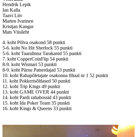
Hendrik Lepik
Ian Kalla
Taavi Liiv
Marten Ivarinen
Kristjan Kangur
Mats Viisileht
4. koht Põlva osakond 58 punkti
5-6. koht No Hit Sherlock 55 punkti
5-6. koht Taaralinna Tarakanid 55 punkti
7. koht CopperCoinFlip 54 punkti
8-9. koht Wismari 53 punkti
8-9. koht Pärnu Patserdajad 53 punkti
10. koht Rahapõletajate osakonna filiaal nr 1 52 punkti
11. koht Pokkerisõltlased 50 punkti
12. koht Trip Kings 49 punkti
13. koht GAME OVER 44 punkti
14. koht Pardi rahabossid 43 punkti
15. koht Ida Poker Team 35 punkti
16. koht Kings & Queens 33 punkti