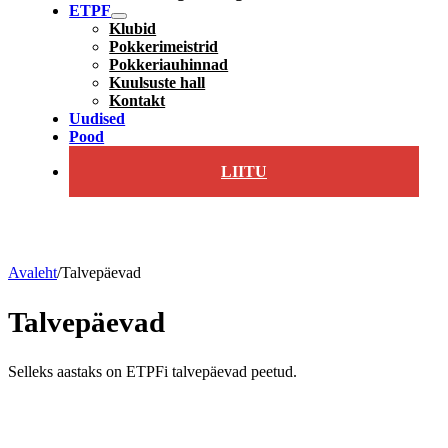
ETPF
Klubid
Pokkerimeistrid
Pokkeriauhinnad
Kuulsuste hall
Kontakt
Uudised
Pood
LIITU
Avaleht
/
Talvepäevad
Talvepäevad
Selleks aastaks on ETPFi talvepäevad peetud.