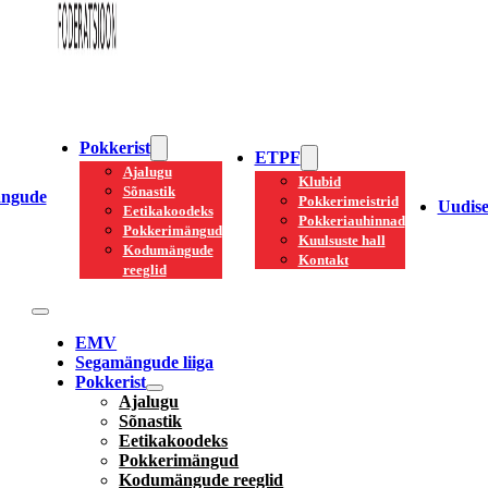
Pokkerist
ETPF
Ajalugu
Klubid
Sõnastik
ngude
Pokkerimeistrid
Uudis
Eetikakoodeks
Pokkeriauhinnad
Pokkerimängud
Kuulsuste hall
Kodumängude
Kontakt
reeglid
EMV
Segamängude liiga
Pokkerist
Ajalugu
Sõnastik
Eetikakoodeks
Pokkerimängud
Kodumängude reeglid