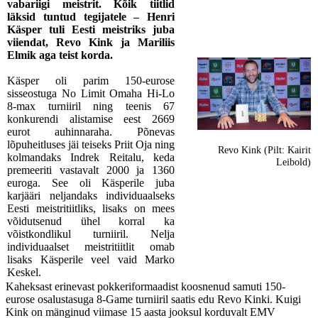
vabariigi meistrit. Kõik tiitlid
läksid tuntud tegijatele – Henri
Käsper tuli Eesti meistriks juba
viiendat, Revo Kink ja Mariliis
Elmik aga teist korda.
Käsper oli parim 150-eurose
sisseostuga No Limit Omaha Hi-Lo
8-max turniiril ning teenis 67
konkurendi alistamise eest 2669
eurot auhinnaraha. Põnevas
lõpuheitluses jäi teiseks Priit Oja ning
Revo Kink (Pilt: Kairit
kolmandaks Indrek Reitalu, keda
Leibold)
premeeriti vastavalt 2000 ja 1360
euroga. See oli Käsperile juba
karjääri neljandaks individuaalseks
Eesti meistritiitliks, lisaks on mees
võidutsenud ühel korral ka
võistkondlikul turniiril. Nelja
individuaalset meistritiitlit omab
lisaks Käsperile veel vaid Marko
Keskel.
Kaheksast erinevast pokkeriformaadist koosnenud samuti 150-
eurose osalustasuga 8-Game turniiril saatis edu Revo Kinki. Kuigi
Kink on mänginud viimase 15 aasta jooksul korduvalt EMV