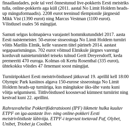
finaallaudades, pole tal veel õnnestunud live-pokkeris Eesti meistriks
tulla, online-pokkeris aga küll (2011. aastal No Limit Holdem heads-
up mänguformaadis). 2208 eurot teeninud tšempionile järgnesid
Mikk Vist (1390 eurot) ning Marcus Vestman (1100 eurot).
Võistlusel osales 56 mängijat.
Samuti selgus kolmapäeva varajastel hommikutundidel 2017. aasta
Eesti naistemeister. 50-eurose sisseostuga No Limit Holdem turniiri
võitis Mariliis Elmik, kelle varasem tiitel pärineb 2014. aastast
segapaarismängus. 702 eurot võitnud Elmikule järgnes varemgi
korduvalt naisteturniiridel teiseks tulnud Gerit Dreyersdorff, keda
premeeriti 470 euroga. Kolmas oli Kertu Rosenthal (335 eurot),
ühtekokku võistles 47 õrnemast soost mängijat.
Turniiripokkeri Eesti meistrivõistlused jätkuvad 19. aprillil kell 18:00
Olympic Park kasiinos algava 150-eurose sisseostuga No Limit
Holdem heads-up turniiriga, kus mängitakse üks-ühe vastu kuni
võitja selgumiseni. Tiitlivõistlused koosnevad kümnest turniirist ning
kestvad kuni 22. aprillini.
Rahvusvahelise Pokkeriföderatsiooni (IPF) liikmete hulka kuuluv
ETPF on iga-aastaste live- ning online-pokkeri Eesti
meistrivõistluste läbiviija. ETPF-i tegevust toetavad Paf, Olybet,
Unibet, Triobet ja Coolbet
.