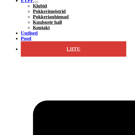
ETPF
Klubid
Pokkerimeistrid
Pokkeriauhinnad
Kuulsuste hall
Kontakt
Uudised
Pood
LIITU