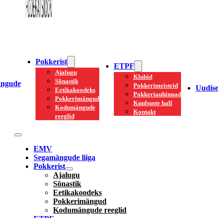
Pokkerist
ETPF
Ajalugu
Klubid
Sõnastik
ngude
Pokkerimeistrid
Uudis
Eetikakoodeks
Pokkeriauhinnad
Pokkerimängud
Kuulsuste hall
Kodumängude
Kontakt
reeglid
EMV
Segamängude liiga
Pokkerist
Ajalugu
Sõnastik
Eetikakoodeks
Pokkerimängud
Kodumängude reeglid