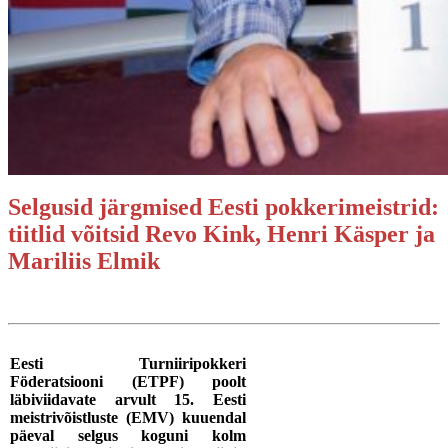
Selgusid järgmised Eesti pokkerimeistrid:
tiitlid võitsid Revo Kink, Henri Käsper ja
Mariliis Elmik
Eesti Turniiripokkeri
Föderatsiooni (ETPF) poolt
läbiviidavate arvult 15. Eesti
meistrivõistluste (EMV) kuuendal
päeval selgus koguni kolm