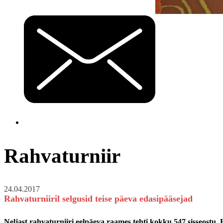
Rahvaturniir
24.04.2017
Rahvaturniiril selgusid teise päeva edasipääsejad
Neljast rahvaturniiri eelpäeva raames tehti kokku 547 sisseostu.