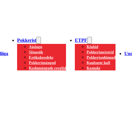
Pokkerist
ETPF
Ajalugu
Klubid
Sõnastik
Pokkerimeistrid
iiga
Uud
Eetikakoodeks
Pokkeriauhinnad
Pokkerimängud
Kuulsuste hall
Kodumängude reeglid
Kontakt