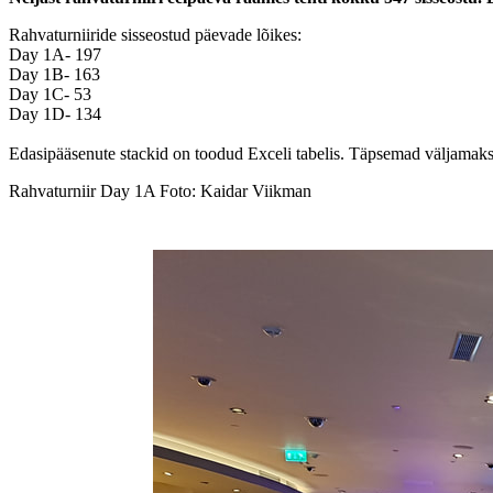
Rahvaturniiride sisseostud päevade lõikes:
Day 1A- 197
Day 1B- 163
Day 1C- 53
Day 1D- 134
Edasipääsenute stackid on toodud Exceli tabelis. Täpsemad väljamaks
Rahvaturniir Day 1A Foto: Kaidar Viikman