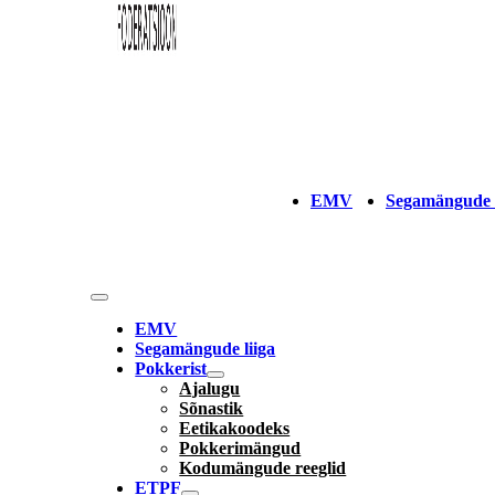
EMV
Segamängude l
EMV
Segamängude liiga
Pokkerist
Ajalugu
Sõnastik
Eetikakoodeks
Pokkerimängud
Kodumängude reeglid
ETPF