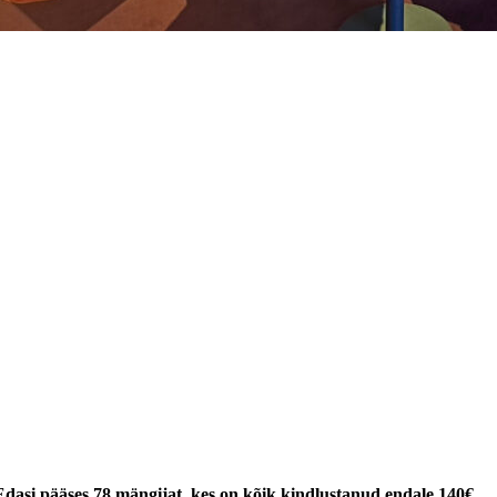
 Edasi pääses 78 mängijat, kes on kõik kindlustanud endale 140€.