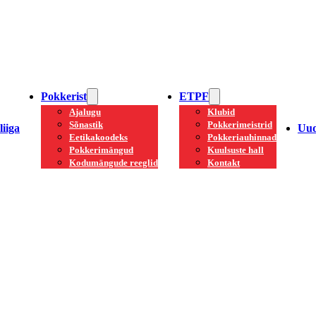
Pokkerist
ETPF
Ajalugu
Klubid
Sõnastik
Pokkerimeistrid
iiga
Uud
Eetikakoodeks
Pokkeriauhinnad
Pokkerimängud
Kuulsuste hall
Kodumängude reeglid
Kontakt