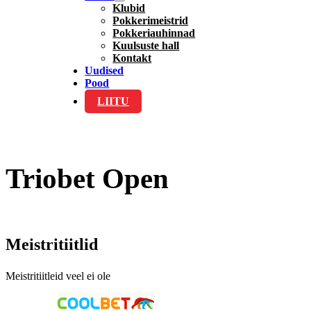
Klubid
Pokkerimeistrid
Pokkeriauhinnad
Kuulsuste hall
Kontakt
Uudised
Pood
LIITU
Triobet Open
Meistritiitlid
Meistritiitleid veel ei ole