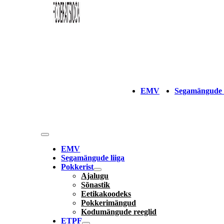
EMV
Segamängude l
EMV
Segamängude liiga
Pokkerist
Ajalugu
Sõnastik
Eetikakoodeks
Pokkerimängud
Kodumängude reeglid
ETPF