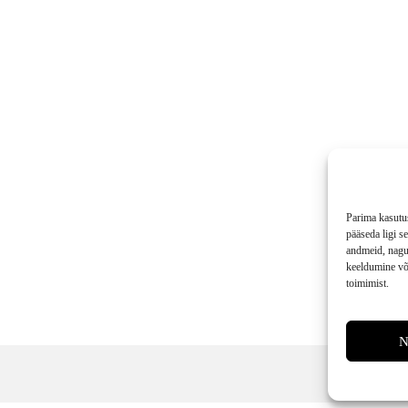
Parima kasutu
pääseda ligi 
andmeid, nagu 
keeldumine või
toimimist.
N