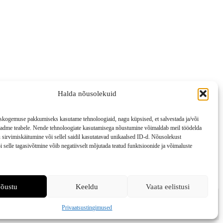
Halda nõusolekuid
skogemuse pakkumiseks kasutame tehnoloogiaid, nagu küpsised, et salvestada ja/või
seadme teabele. Nende tehnoloogiate kasutamisega nõustumine võimaldab meil töödelda
sirvimiskäitumine või sellel saidil kasutatavad unikaalsed ID-d. Nõusolekust
 selle tagasivõtmine võib negatiivselt mõjutada teatud funktsioonide ja võimaluste
õustu
Keeldu
Vaata eelistusi
Privaatsustingimused