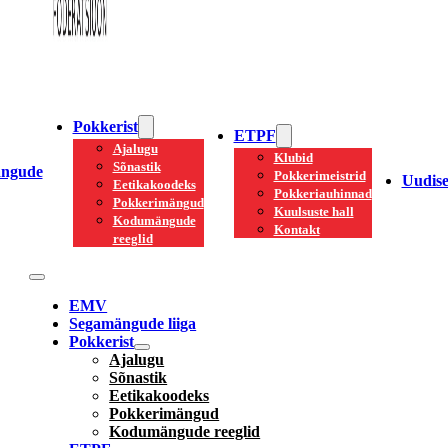
Pokkerist
ETPF
Ajalugu
Klubid
Sõnastik
ngude
Pokkerimeistrid
Uudis
Eetikakoodeks
Pokkeriauhinnad
Pokkerimängud
Kuulsuste hall
Kodumängude
Kontakt
reeglid
EMV
Segamängude liiga
Pokkerist
Ajalugu
Sõnastik
Eetikakoodeks
Pokkerimängud
Kodumängude reeglid