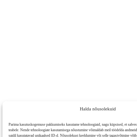
Halda nõusolekuid
Parima kasutuskogemuse pakkumiseks kasutame tehnoloogiaid, nagu küpsised, et salvesta
teabele. Nende tehnoloogiate kasutamisega nõustumine võimaldab meil töödelda andmeid, 
saidil kasutatavad unikaalsed ID-d. Nõusolekust keeldumine või selle tagasivõtmine võib 