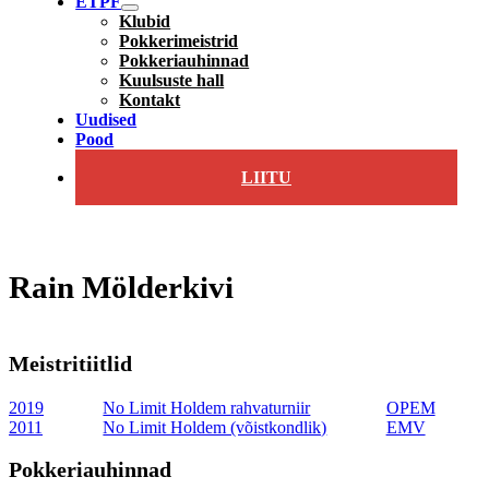
ETPF
Klubid
Pokkerimeistrid
Pokkeriauhinnad
Kuulsuste hall
Kontakt
Uudised
Pood
LIITU
Rain Mölderkivi
Meistritiitlid
2019
No Limit Holdem rahvaturniir
OPEM
2011
No Limit Holdem (võistkondlik)
EMV
Pokkeriauhinnad