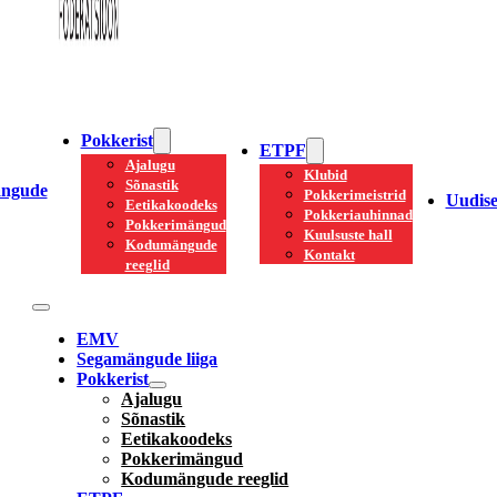
Pokkerist
ETPF
Ajalugu
Klubid
Sõnastik
ngude
Pokkerimeistrid
Uudis
Eetikakoodeks
Pokkeriauhinnad
Pokkerimängud
Kuulsuste hall
Kodumängude
Kontakt
reeglid
EMV
Segamängude liiga
Pokkerist
Ajalugu
Sõnastik
Eetikakoodeks
Pokkerimängud
Kodumängude reeglid