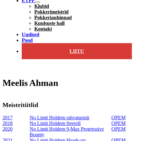
ETPF
Klubid
Pokkerimeistrid
Pokkeriauhinnad
Kuulsuste hall
Kontakt
Uudised
Pood
LIITU
Meelis Ahman
Meistritiitlid
2017
No Limit Holdem rahvaturniir
OPEM
2018
No Limit Holdem freeroll
OPEM
2020
No Limit Holdem 9-Max Progressive
OPEM
Bounty
2021
No Limit Holdem Heads-up
OPEM