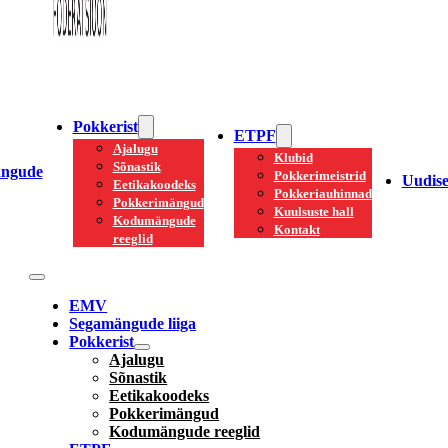
Pokkerist
ETPF
Ajalugu
Klubid
Sõnastik
ngude
Pokkerimeistrid
Uudis
Eetikakoodeks
Pokkeriauhinnad
Pokkerimängud
Kuulsuste hall
Kodumängude
Kontakt
reeglid
EMV
Segamängude liiga
Pokkerist
Ajalugu
Sõnastik
Eetikakoodeks
Pokkerimängud
Kodumängude reeglid