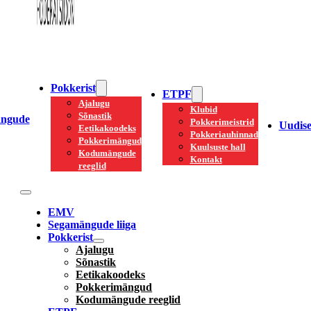
Pokkerist
ETPF
Ajalugu
Klubid
Sõnastik
ngude
Pokkerimeistrid
Uudis
Eetikakoodeks
Pokkeriauhinnad
Pokkerimängud
Kuulsuste hall
Kodumängude
Kontakt
reeglid
EMV
Segamängude liiga
Pokkerist
Ajalugu
Sõnastik
Eetikakoodeks
Pokkerimängud
Kodumängude reeglid