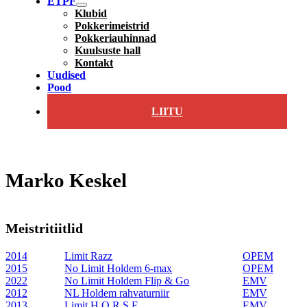
ETPF
Klubid
Pokkerimeistrid
Pokkeriauhinnad
Kuulsuste hall
Kontakt
Uudised
Pood
LIITU
Marko Keskel
Meistritiitlid
2014
Limit Razz
OPEM
2015
No Limit Holdem 6-max
OPEM
2022
No Limit Holdem Flip & Go
EMV
2012
NL Holdem rahvaturniir
EMV
2013
Limit H.O.R.S.E
EMV