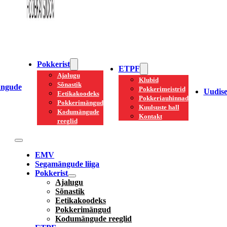
Pokkerist
ETPF
Ajalugu
Klubid
Sõnastik
ngude
Pokkerimeistrid
Uudis
Eetikakoodeks
Pokkeriauhinnad
Pokkerimängud
Kuulsuste hall
Kodumängude
Kontakt
reeglid
EMV
Segamängude liiga
Pokkerist
Ajalugu
Sõnastik
Eetikakoodeks
Pokkerimängud
Kodumängude reeglid