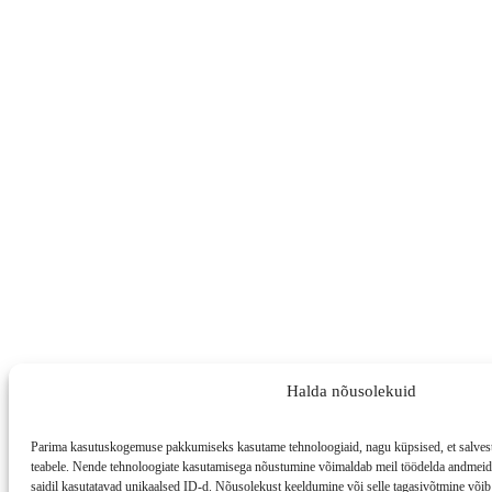
Halda nõusolekuid
Parima kasutuskogemuse pakkumiseks kasutame tehnoloogiaid, nagu küpsised, et salvesta
teabele. Nende tehnoloogiate kasutamisega nõustumine võimaldab meil töödelda andmeid, 
saidil kasutatavad unikaalsed ID-d. Nõusolekust keeldumine või selle tagasivõtmine võib 