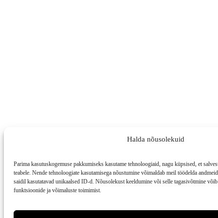
Halda nõusolekuid
Parima kasutuskogemuse pakkumiseks kasutame tehnoloogiaid, nagu küpsised, et salvesta
teabele. Nende tehnoloogiate kasutamisega nõustumine võimaldab meil töödelda andmeid, 
saidil kasutatavad unikaalsed ID-d. Nõusolekust keeldumine või selle tagasivõtmine võib 
funktsioonide ja võimaluste toimimist.