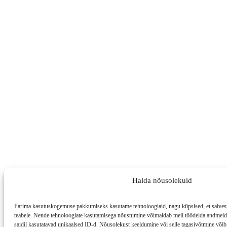
Halda nõusolekuid
Parima kasutuskogemuse pakkumiseks kasutame tehnoloogiaid, nagu küpsised, et salvesta
teabele. Nende tehnoloogiate kasutamisega nõustumine võimaldab meil töödelda andmeid, 
saidil kasutatavad unikaalsed ID-d. Nõusolekust keeldumine või selle tagasivõtmine võib 