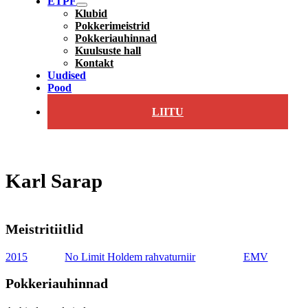
ETPF
Klubid
Pokkerimeistrid
Pokkeriauhinnad
Kuulsuste hall
Kontakt
Uudised
Pood
LIITU
Karl Sarap
Meistritiitlid
2015
No Limit Holdem rahvaturniir
EMV
Pokkeriauhinnad