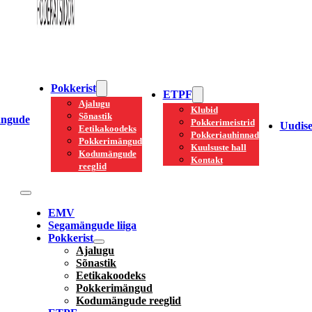
Pokkerist
ETPF
Ajalugu
Klubid
Sõnastik
ngude
Pokkerimeistrid
Uudis
Eetikakoodeks
Pokkeriauhinnad
Pokkerimängud
Kuulsuste hall
Kodumängude
Kontakt
reeglid
EMV
Segamängude liiga
Pokkerist
Ajalugu
Sõnastik
Eetikakoodeks
Pokkerimängud
Kodumängude reeglid