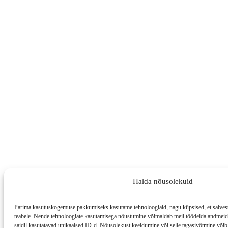
Halda nõusolekuid
Parima kasutuskogemuse pakkumiseks kasutame tehnoloogiaid, nagu küpsised, et salvesta
teabele. Nende tehnoloogiate kasutamisega nõustumine võimaldab meil töödelda andmeid, 
saidil kasutatavad unikaalsed ID-d. Nõusolekust keeldumine või selle tagasivõtmine võib 