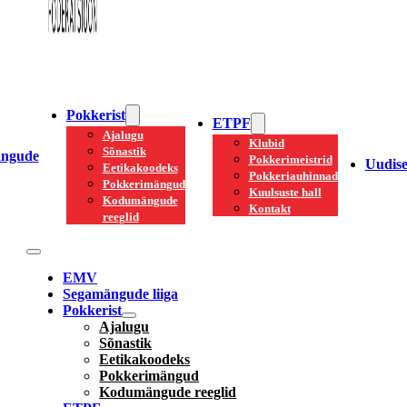
Pokkerist
ETPF
Ajalugu
Klubid
Sõnastik
ngude
Pokkerimeistrid
Uudis
Eetikakoodeks
Pokkeriauhinnad
Pokkerimängud
Kuulsuste hall
Kodumängude
Kontakt
reeglid
EMV
Segamängude liiga
Pokkerist
Ajalugu
Sõnastik
Eetikakoodeks
Pokkerimängud
Kodumängude reeglid