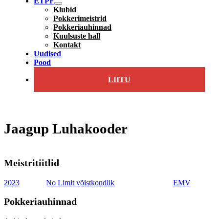
ETPF
Klubid
Pokkerimeistrid
Pokkeriauhinnad
Kuulsuste hall
Kontakt
Uudised
Pood
LIITU
Jaagup Luhakooder
Meistritiitlid
2023
No Limit võistkondlik
EMV
Pokkeriauhinnad