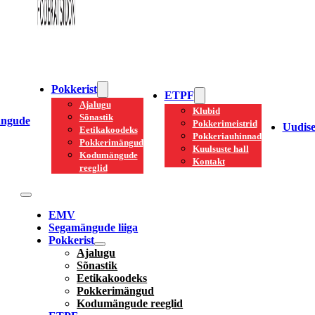
Pokkerist
ETPF
Ajalugu
Klubid
Sõnastik
ngude
Pokkerimeistrid
Uudis
Eetikakoodeks
Pokkeriauhinnad
Pokkerimängud
Kuulsuste hall
Kodumängude
Kontakt
reeglid
EMV
Segamängude liiga
Pokkerist
Ajalugu
Sõnastik
Eetikakoodeks
Pokkerimängud
Kodumängude reeglid