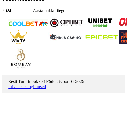
2024
Aasta pokkeritegu
Eesti Turniiripokkeri Föderatsioon © 2026
Privaatsustingimused