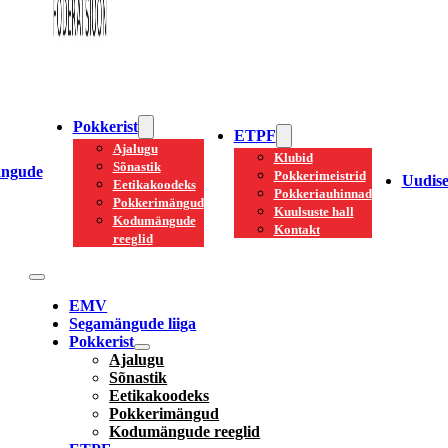
Pokkerist
ETPF
Ajalugu
Klubid
Sõnastik
ngude
Pokkerimeistrid
Uudis
Eetikakoodeks
Pokkeriauhinnad
Pokkerimängud
Kuulsuste hall
Kodumängude
Kontakt
reeglid
EMV
Segamängude liiga
Pokkerist
Ajalugu
Sõnastik
Eetikakoodeks
Pokkerimängud
Kodumängude reeglid