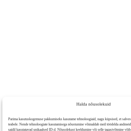
Halda nõusolekuid
Parima kasutuskogemuse pakkumiseks kasutame tehnoloogiaid, nagu küpsised, et salvesta
teabele. Nende tehnoloogiate kasutamisega nõustumine võimaldab meil töödelda andmeid, 
saidil kasutatavad unikaalsed ID-d. Nõusolekust keeldumine või selle tagasivõtmine võib 