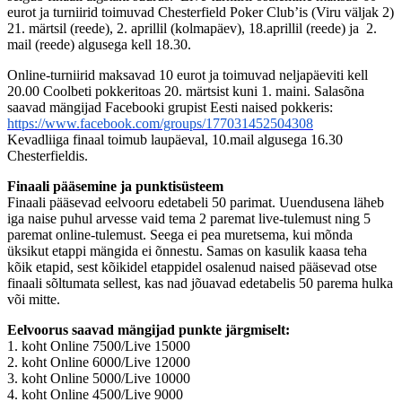
eurot ja turniirid toimuvad
Chesterfield Poker Club’is (Viru väljak 2)
21. märtsil (reede), 2. aprillil (kolmapäev), 18.aprillil (reede) ja
2.
mail (reede) algusega kell 18.30.
Online-turniirid maksavad 10 eurot ja toimuvad neljapäeviti kell
20.00 Coolbeti pokkeritoas 20. märtsist kuni 1. maini. Salasõna
saavad mängijad Facebooki grupist Eesti naised pokkeris:
https://www.facebook.com/groups/177031452504308
Kevadliiga finaal toimub laupäeval, 10.mail algusega 16.30
Chesterfieldis.
Finaali pääsemine ja punktisüsteem
Finaali pääsevad eelvooru edetabeli 50 parimat. Uuendusena läheb
iga naise puhul arvesse vaid tema 2 paremat live-tulemust ning 5
paremat online-tulemust. Seega ei pea muretsema, kui mõnda
üksikut etappi mängida ei õnnestu. Samas on kasulik kaasa teha
kõik etapid, sest kõikidel etappidel osalenud naised pääsevad otse
finaali sõltumata sellest, kas nad jõuavad edetabelis 50 parema hulka
või mitte.
Eelvoorus saavad mängijad punkte järgmiselt:
1. koht Online 7500/Live 15000
2. koht Online 6000/Live 12000
3. koht Online 5000/Live 10000
4. koht Online 4500/Live 9000