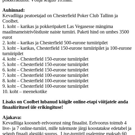
Auhinnad:
Kevadliiga peatoetajad on Chesterfield Poker Club Tallinn ja
Coolbet.
1. koht – karikas ja pokkeripakett Las Vegasesse mängima
maailmameistrivõistluste naiste turniiri. Paketi hind on umbes 3500
eurot
2. koht – karikas ja Chesterfield 500-eurone turniiripilet
3. koht – karikas, Chesterfield 150-eurone turniiripilet ja 100-eurone
turniiripilet
4. koht – Chesterfield 150-eurone turniiripilet
5. koht – Chesterfield 150-eurone turniiripilet
6. koht – Chesterfield 150-eurone turniiripilet
7. koht – Chesterfield 100-eurone turniiripilet
8. koht – Chesterfield 100-eurone turniiripilet
9. koht – Chesterfield 100-eurone turniiripilet
10. koht – meenekotike
Lisaks on Coolbet lubanud kõigile online-etapi võitjatele anda
finaalüritusel üle erikingituse!
Ajakava:
Kevadliiga koosneb eelvoorust ning finaalist. Eelvoorus toimub 4
live- ja 7 online-turniiri, mille tulemuste järgi koostatakse edetabel ja
selgub finaali algstäki suurus.
Live-turniiril osalemine maksab 60