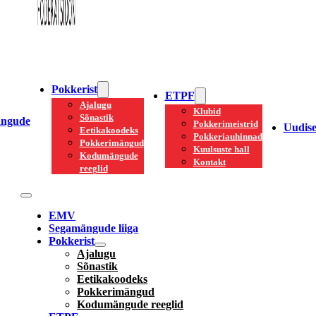
Pokkerist
ETPF
Ajalugu
Klubid
Sõnastik
ngude
Pokkerimeistrid
Uudis
Eetikakoodeks
Pokkeriauhinnad
Pokkerimängud
Kuulsuste hall
Kodumängude
Kontakt
reeglid
EMV
Segamängude liiga
Pokkerist
Ajalugu
Sõnastik
Eetikakoodeks
Pokkerimängud
Kodumängude reeglid