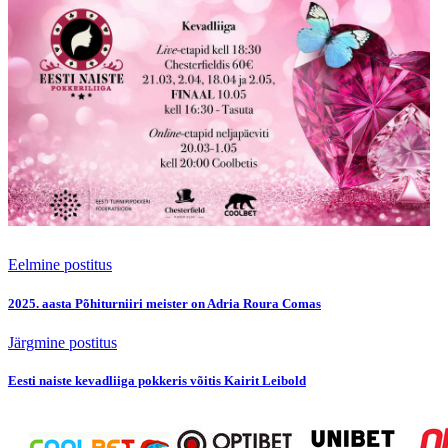
Eelmine postitus
2025. aasta Põhiturniiri meister on Adria Roura Comas
Järgmine postitus
Eesti naiste kevadliiga pokkeris võitis Kairit Leibold