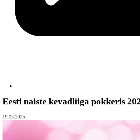
Eesti naiste kevadliiga pokkeris 20
19.03.2025